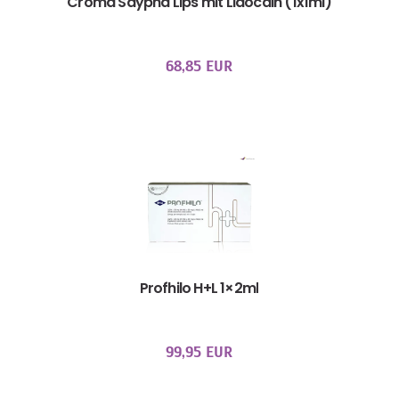
Croma Saypha Lips mit Lidocain (1x1ml)
68,85 EUR
Profhilo H+L 1×2ml
99,95 EUR