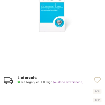
Lieferzeit:
A
A
auf Lager / ca. 1-3 Tage
(Ausland abweichend)
d
d
TOP
M
M
TOP