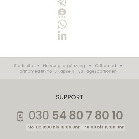
Startseite
»
Nahrungsergänzung
»
Orthomed
»
orthomed fit Pro-6 Kapseln - 30 Tagesportionen
SUPPORT
030
54 80 7 80 10
Mo-Do
8:00 bis 16:00 Uhr
| Fr
8:00 bis 15:00 Uhr