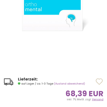
Lieferzeit:
A
A
auf Lager / ca. 1-3 Tage
(Ausland abweichend)
d
d
68,39 EUR
M
M
inkl. 7% MwSt. zzgl.
Versand