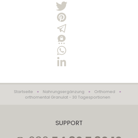
Startseite
»
Nahrungsergänzung
»
Orthomed
»
orthomental Granulat - 30 Tagesportionen
SUPPORT