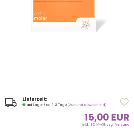
Lieferzeit:
A
A
auf Lager / ca. 1-3 Tage
(Ausland abweichend)
d
d
15,00 EUR
M
M
inkl. 19% MwSt. zzgl.
Versand