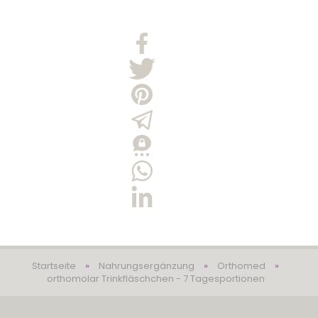
Startseite
»
Nahrungsergänzung
»
Orthomed
»
orthomolar Trinkfläschchen - 7 Tagesportionen