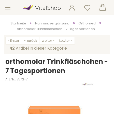
»
»
»
Startseite
Nahrungsergänzung
Orthomed
orthomolar Trinkfläschchen - 7 Tagesportionen
« Erster
« zurück
weiter »
Letzter »
42
Artikel in dieser Kategorie
orthomolar Trinkfläschchen -
7 Tagesportionen
Art.Nr.:
v572-7